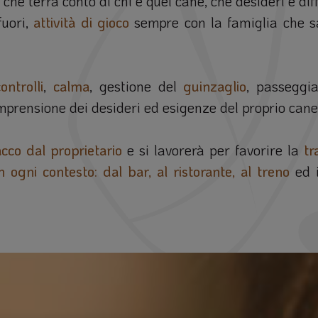
che terrà conto di chi è quel cane, che desideri e diff
fuori,
attività di gioco
sempre con la famiglia che sa
ontrolli
,
calma
, gestione del
guinzaglio
, passeggi
omprensione dei desideri ed esigenze del proprio cane
acco dal proprietario
e si lavorerà per favorire la
tr
in ogni contesto: dal bar, al ristorante, al treno
ed i