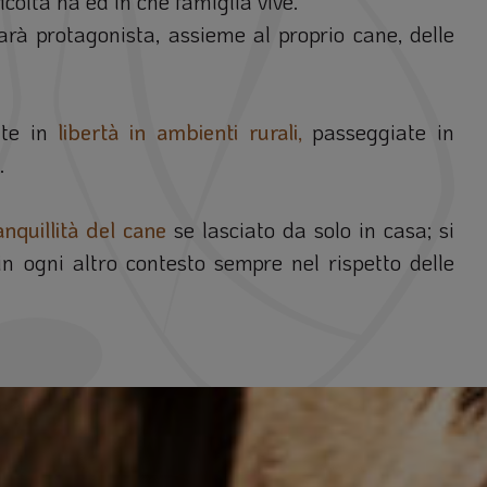
icoltà ha ed in che famiglia vive.
rà protagonista, assieme al proprio cane, delle
ate in
libertà in ambienti rurali,
passeggiate
in
.
anquillità del cane
se lasciato da solo in casa; si
n ogni altro contesto sempre nel rispetto delle