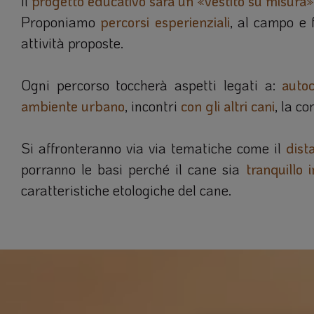
Il
progetto educativo sarà un «vestito su misura»
Proponiamo
percorsi esperienziali
, al campo e 
attività proposte.
Ogni percorso toccherà aspetti legati a:
autoc
ambiente urbano
, incontri
con gli altri cani
, la c
Si affronteranno via via tematiche come il
dist
porranno le basi perché il cane sia
tranquillo 
caratteristiche etologiche del cane.