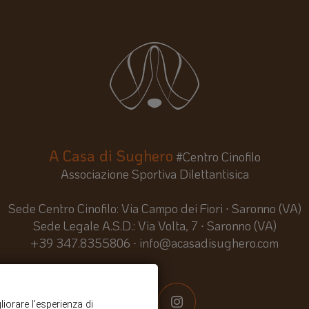
A Casa di Sughero
#Centro Cinofilo
Associazione Sportiva Dilettantisica
Sede Centro Cinofilo: Via Campo dei Fiori ∙ Saronno (VA)
Sede Legale A.S.D.: Via Volta, 7 ∙ Saronno (VA)
+39 347.8355806
∙
info@acasadisughero.com