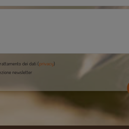
rattamento dei dati (
privacy
)
ezione newsletter