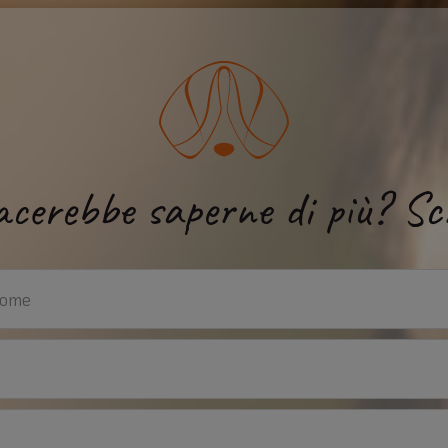
acerebbe saperne di più? Scr