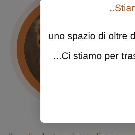
.
.Stia
uno spazio di oltre du
...Ci stiamo per tr